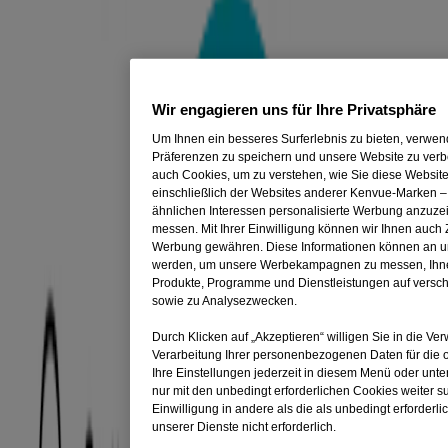
Wir engagieren uns für Ihre Privatsphäre
Um Ihnen ein besseres Surferlebnis zu bieten, verwen
Präferenzen zu speichern und unsere Website zu verbe
auch Cookies, um zu verstehen, wie Sie diese Websit
einschließlich der Websites anderer Kenvue-Marken –
ähnlichen Interessen personalisierte Werbung anzu
messen. Mit Ihrer Einwilligung können wir Ihnen auch 
Werbung gewähren. Diese Informationen können an un
werden, um unsere Werbekampagnen zu messen, Ihnen
Produkte, Programme und Dienstleistungen auf vers
sowie zu Analysezwecken.
Durch Klicken auf „Akzeptieren“ willigen Sie in die Ve
Verarbeitung Ihrer personenbezogenen Daten für die
Ihre Einstellungen jederzeit in diesem Menü oder unte
nur mit den unbedingt erforderlichen Cookies weiter su
Einwilligung in andere als die als unbedingt erforderl
unserer Dienste nicht erforderlich.