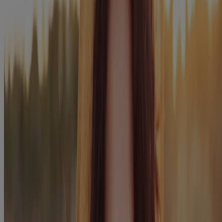
LISTERINE® kaufen
Wissenswertes
Mundgeruch
Karies
Zahnverfärbungen
Zahnstein
Zahnfleischentzündung
Parodontose
Schmerzempfindlichkeit
Warum Mundspülungen sinnvoll sind
Mundspülung richtig anwenden
Tipps für bessere Mundhygiene
Kenvue Germany GmbH 2025
Diese Webseite wird veröffentlicht von der Kenvue Germany
GmbH, die die alleinige Verantwortung für deren Inhalt trägt. Die
Website dient Besuchern aus Deutschland.
Letzte Aktualisierung: 13 May 2025