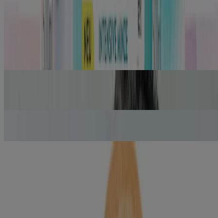
Mehr erfahren
Alle anzeigen
Beliebte Artikel
Zahnfleischentzündung (Gingivitis) – Ursachen, Dauer & schnelle
Hilfe
Mehr erfahren
Zahnstein entfernen und vorbeugen
Mehr erfahren
SCHMERZ­EMPFINDLICHE ZÄHNE – WAS TUN?
Mehr erfahren