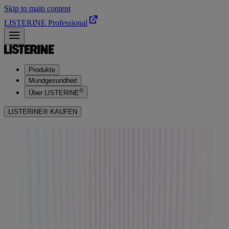
Skip to main content
LISTERINE Professional
Produkte
Mundgesundheit
®
Über LISTERINE
LISTERINE® KAUFEN
Finde die Intensität, die zu dir
passt
Für jeden Geschmack die richtige LISTERINE®:
Extra Mild, Mild und Intensiv.
Deine Intensität. Deine Wahl