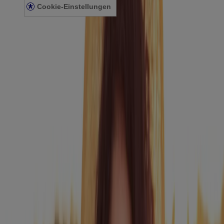
Cookie-Einstellungen
Allg. Nutzungsbedingungen
Allgemeine Teilnahmebedingungen für Gewinnspiele
Produkte
COOL MINT Extra Mild Alkoholfrei
COOL MINT Mild Alkoholfrei
COOL MINT Intensiv Alkoholfrei
COOL MINT Intensiv
FRESH MINT Intensiv
Smart Kidz®
Clean & Fresh
Professional Frischer Atem+
Professional Zahnfleischschutz+
TOTAL CARE Extra Mild Alkoholfrei
TOTAL CARE Mild Alkoholfrei
TOTAL CARE Intensiv Alkoholfrei
TOTAL CARE Extra Mild
TOTAL CARE Intensiv
TOTAL CARE Zahnfleisch-Schutz Intensiv
TOTAL CARE Zahnstein-Schutz Intensiv
Advanced White Mild
Naturals Zahnfleisch-Schutz