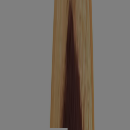
LISTERINE® ist die von Zahnärzt:innen
meist empfohlene Mundspülmarke*
Formuliert mit ätherischen Ölen, wirkt LISTERINE® seit 1995 in
Deutschland gegen schwer erreichbare Plaque und Bakterien, die
Mundgeruch verursachen können.
Service & FAQ
Kontakt
FAQ Mundhygiene
Presse
Rechtliches
Impressum
Datenschutzerklärung
Cookie-Richtlinie