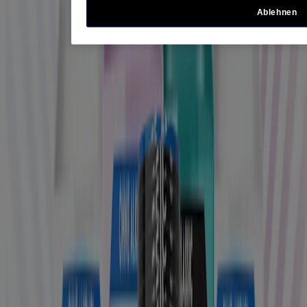
LISTERINE
TOTAL CARE Intensiv
Ablehnen
®
LISTERINE
TOTAL CARE Zahnfleisch-Schutz
Intensiv
®
LISTERINE
TOTAL CARE Zahnstein-Schutz
Intensiv
®
LISTERINE
FRESH MINT Intensiv
®
LISTERINE
COOL MINT Intensiv
®
LISTERINE
COOL MINT Intensiv Alkoholfrei
Mundgesundheit – Alles zu deiner
Mundhygiene
Alle anzeigen