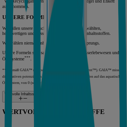
Wo Recyclinganlagen existieren. Sicherheitssiegel und Etikett
ausgenommen.
UNSERE FORMEL
Wir füllen unsere Flaschen mit sorgfältig ausgewählten,
hochwertigen und wissenschaftlich fundierten Inhaltsstoffen.
Wir wählen niemals Inhaltsstoffe tierischen Ursprungs.
Unsere Formeln sind sanft und ungiftig für Wasserlebewesen und
***
Ökosysteme
.
***Gemäß GAIA™ (Global Aquatic Ingredient Assessment™). GAIA™ misst
die relativen potenziellen Auswirkungen von Inhaltsstoffen auf das aquatische
Ökosystem, von 0 (schlechteste) bis 100 (beste).
Wertvolle Inhaltsstoffe
WERTVOLLE INHALTSSTOFFE