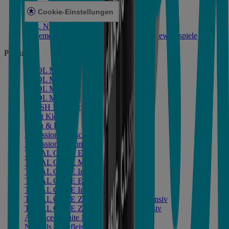
Cookie-Einstellungen
Allg. Nutzungsbedingungen
Allgemeine Teilnahmebedingungen für Gewinnspiele
Produkte
COOL MINT Extra Mild Alkoholfrei
COOL MINT Mild Alkoholfrei
COOL MINT Intensiv Alkoholfrei
COOL MINT Intensiv
FRESH MINT Intensiv
Smart Kidz®
Clean & Fresh
Professional Frischer Atem+
Professional Zahnfleischschutz+
TOTAL CARE Extra Mild Alkoholfrei
TOTAL CARE Mild Alkoholfrei
TOTAL CARE Intensiv Alkoholfrei
TOTAL CARE Extra Mild
TOTAL CARE Intensiv
TOTAL CARE Zahnfleisch-Schutz Intensiv
TOTAL CARE Zahnstein-Schutz Intensiv
Advanced White Mild
Naturals Zahnfleisch-Schutz