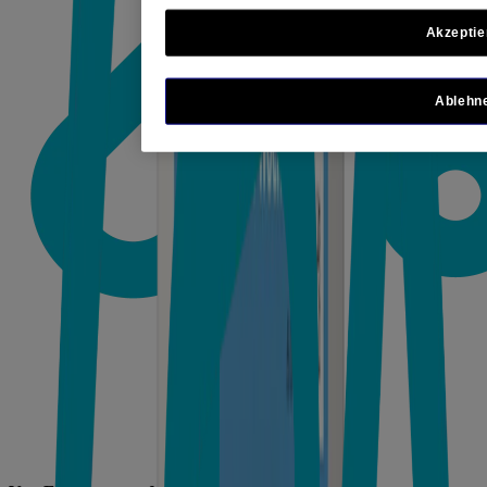
Akzeptie
Ablehn