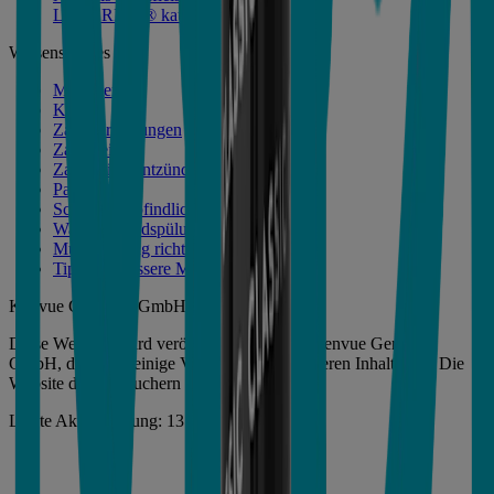
LISTERINE® kaufen
Wissenswertes
Mundgeruch
Karies
Zahnverfärbungen
Zahnstein
Zahnfleischentzündung
Parodontose
Schmerzempfindlichkeit
Warum Mundspülungen sinnvoll sind
Mundspülung richtig anwenden
Tipps für bessere Mundhygiene
Kenvue Germany GmbH 2025
Diese Webseite wird veröffentlicht von der Kenvue Germany
GmbH, die die alleinige Verantwortung für deren Inhalt trägt. Die
Website dient Besuchern aus Deutschland.
Letzte Aktualisierung: 13 May 2025