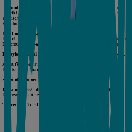
Thymol:
Dieses ätherische Öl ist identisch mit dem Thymol in
natürlichem Thymian und Ajowan-Kraut. Die Wirksamkeit dieses
ätherischen Öls gegen Zahnbelag und Bakterien wird in der
Forschung weiterhin belegt.
Menthol:
Dieses ätherische Öl ist identisch mit dem in der
Feldminze enthaltenen Menthol und ist für seine Eigenschaften zur
Entfernung von Bakterien und Verringerung von Plaque bekannt.
Propylene Glycol
hilft, die ätherischen Öle und Aromen zu lösen.
Aqua
(Wasser)
ist die Basis des Produkts und hilft, andere
Inhaltsstoffe zu lösen.​
Sorbitol
absorbiert Feuchtigkeit und sorgt für Süße.​
Poloxamer
407
hilft Öle und Wasser zu mischen und hilft
Lebensmittelpartikel/-Rückstände zu entfernen.​
Triacetin
hilft die Inhaltsstoffe zu lösen