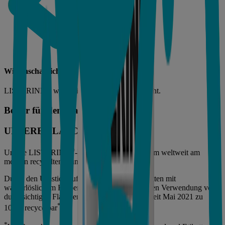
Wissenschaftliche Unterstützung
LISTERINE® wird seit über 75 Jahren erforscht.
Besser für den Planeten
UNSERE FLASCHEN
®
Unsere LISTERINE
-Flaschen werden aus dem weltweit am
meisten recycelten Kunststoff hergestellt.
Durch den Umstieg auf nicht-metallische Etiketten mit
wasserlöslichem Kleber und der ausschließlichen Verwendung von
durchsichtigen Flaschen sind unsere Flaschen seit Mai 2021 zu
*
100% recycelbar
.
*