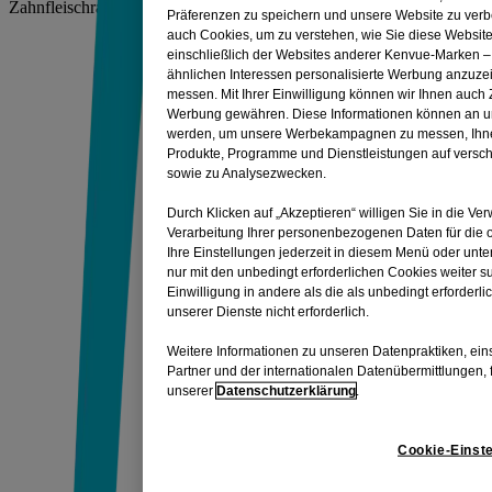
Zahnfleischrand.
Präferenzen zu speichern und unsere Website zu verbe
auch Cookies, um zu verstehen, wie Sie diese Websit
einschließlich der Websites anderer Kenvue-Marken –
ähnlichen Interessen personalisierte Werbung anzu
messen. Mit Ihrer Einwilligung können wir Ihnen auch 
Werbung gewähren. Diese Informationen können an un
werden, um unsere Werbekampagnen zu messen, Ihnen
Produkte, Programme und Dienstleistungen auf vers
sowie zu Analysezwecken.
Durch Klicken auf „Akzeptieren“ willigen Sie in die Ve
Verarbeitung Ihrer personenbezogenen Daten für die
Ihre Einstellungen jederzeit in diesem Menü oder unte
nur mit den unbedingt erforderlichen Cookies weiter su
Einwilligung in andere als die als unbedingt erforderl
unserer Dienste nicht erforderlich.
Weitere Informationen zu unseren Datenpraktiken, ein
Partner und der internationalen Datenübermittlungen, 
unserer
Datenschutzerklärung
.
Cookie-Einst