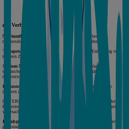
zur Verbesserung der Mundhygiene
Natriumfluorid
(220 ppm F-) hilft, Karies vorzubeugen,
remineralisiert den Zahnschmelz und stärkt die Zähne.
Tetrapotassium Pyrophosphate
unterstützt die Entfernung von
äußeren Zahnverfärbungen.
Sodium Methyl Cocoyl Taurate
hilft Öle und Wasser zu
vermischen und von Lebensmittelpartikeln/Rückständen zu
entfernen.
Pentasodium Triphosphate
unterstützt die Entfernung von
äußeren Zahnverfärbungen.
LISTERINE® mit
ätherischen Ölen
reduziert bis zu 97% der
Bakterien, die Zahnbelag, Zahnfleischprobleme und Mundgeruch
verursachen können. Sie tragen auch zum Geschmack bei.
Eucalyptol:
Dieses ätherische Öl wird aus Eukalyptusbäumen
gewonnen und hat antibakterielle Eigenschaften.