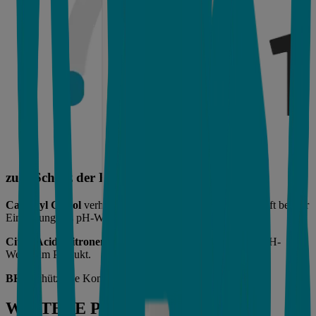
zum Schutz der Formel
Caprylyl Glycol
verhindert mikrobielles Wachstum und hilft bei der
Einstellung des pH-Wertes im Produkt.
Citric Acid (Zitronensäure)
hilft bei der Einstellung des pH-
Wertes im Produkt.
BHT
schützt die Konsistenz der Rezeptur.
WEITERE PRODUKTE