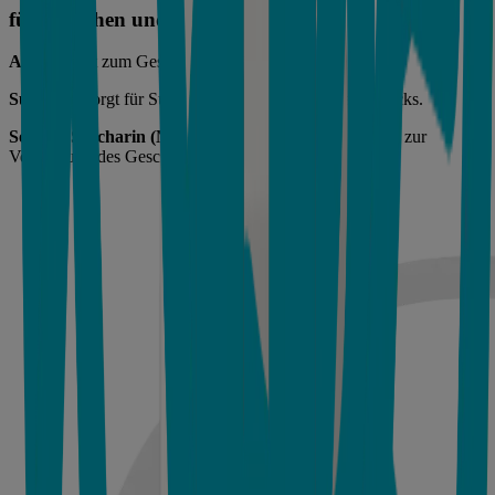
für Aussehen und Geschmack
Aroma
trägt zum Geschmack bei.
Sucralose
sorgt für Süße zur Verstärkung des Geschmacks.
Sodium Saccharin (Natriumsaccharin)
sorgt für Süße zur
Verstärkung des Geschmacks.