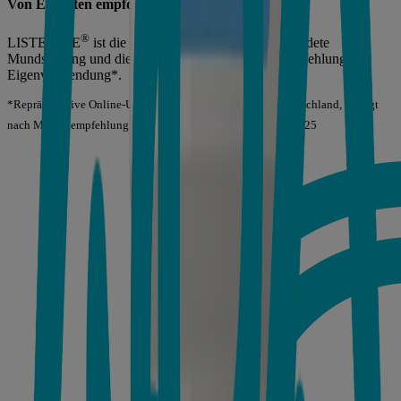
Von Experten empfohlen
®
LISTERINE
ist die weltweit am häufigsten verwendete
Mundspülung und die Nr. 1 bei Zahnärzten der Empfehlung und
Eigenverwendung*.
*Repräsentative Online-Umfrage bei 150 Zahnärzten in Deutschland, gefragt
nach Markenempfehlung für tägliche Mundspülungen, 10/2025