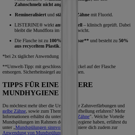
Zahnschmelz nicht angreift.
Remineralisiert
und
stärkt die Zähne
mit Fluorid.
LISTERINE® wirkt
antibakteriell
– klinisch geprüft. Dabei
bleibt die Mundflora im Gleichgewicht.
Die Flasche ist zu
100% recycelbar**
und besteht zu
50%
aus recyceltem Plastik
.
*bei 2x täglicher Anwendung
**Umwelt-Tipp: mit geschlossenem Deckel auf der Flasche
entsorgen. Sicherheitssiegel ausgenommen.
TIPPS FÜR EINE BESSERE
MUNDHYGIENE
Du möchtest mehr über die Ursachen für Zahnverfärbungen und
gelbe Zähne
, sowie zum Thema Zahnaufhellung erfahren? Mehr
Informationen erhältst du unter „
Weiße Zähne
". Welche Vorteile
Mundspülungen im Rahmen der Mundhygiene haben, erfährst du
unter „
Mundspülungen sinnvoll
". Informiere dich zudem zur
Anwendung von Mundspülungen.