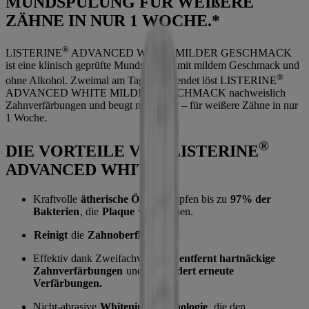
MUNDSPÜLUNG FÜR WEIßERE
ZÄHNE IN NUR 1 WOCHE.*
®
LISTERINE
ADVANCED WHITE MILDER GESCHMACK
ist eine klinisch geprüfte Mundspülung mit mildem Geschmack und
®
ohne Alkohol. Zweimal am Tag angewendet löst LISTERINE
ADVANCED WHITE MILDER GESCHMACK nachweislich
Zahnverfärbungen und beugt neuen vor – für weißere Zähne in nur
1 Woche.
®
DIE VORTEILE VON LISTERINE
ADVANCED WHITE
Kraftvolle
ätherische Öle
bekämpfen bis zu
97% der
Bakterien
, die
Plaque
verursachen.
Reinigt
die
Zahnoberfläche.
Effektiv dank Zweifachwirkung:
entfernt hartnäckige
Zahnverfärbungen
und
verhindert erneute
Verfärbungen.
Nicht-abrasive
Whitening Technologie
, die den