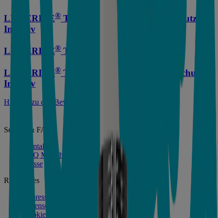
®
LISTERINE
TOTAL CARE Zahnstein-Schutz
Intensiv
®
LISTERINE
TOTAL CARE Intensiv
®
LISTERINE
TOTAL CARE Zahnfleisch-Schutz
Intensiv
Hinweis zu den Bewertungen
Service & FAQ
Kontakt
FAQ Mundhygiene
Presse
Rechtliches
Impressum
Datenschutzerklärung
Cookie-Richtlinie