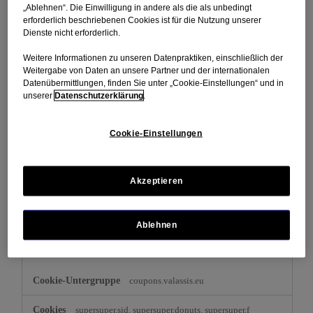
„Ablehnen“. Die Einwilligung in andere als die als unbedingt
Diese Cookies sind zur Funktion der Website erforderlich und
erforderlich beschriebenen Cookies ist für die Nutzung unserer
können in Ihren Systemen nicht deaktiviert werden. In der Regel
Dienste nicht erforderlich.
werden diese Cookies nur als Reaktion auf von Ihnen getätigte
Aktionen gesetzt, die einer Dienstanforderung entsprechen, wie
Weitere Informationen zu unseren Datenpraktiken, einschließlich der
etwa dem Festlegen Ihrer Datenschutzeinstellungen, dem Anmelden
Weitergabe von Daten an unsere Partner und der internationalen
oder dem Ausfüllen von Formularen. Sie können Ihren Browser so
Datenübermittlungen, finden Sie unter „Cookie-Einstellungen“ und in
einstellen, dass diese Cookies blockiert oder Sie über diese Cookies
unserer
Datenschutzerklärung
.
benachrichtigt werden. Einige Bereiche der Website funktionieren
dann aber nicht. Diese Cookies speichern keine personenbezogenen
Daten.
Cookie-Einstellungen
Unbedingt
listerine.de
erforderliche
Cookies
Akzeptieren
,
OptanonAlertBoxClosed
OptanonConsent
Erstanbieter
Ablehnen
364 Tage, 364 Tage
coupons.valassis.eu
supersuper.sid, supersuper.donuts, supersuper.f