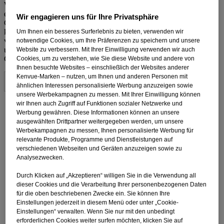
Wir setzen Cookies nur, wenn das gültige Recht es ausdrücklich
erlaubt oder nachdem wir Ihr Einverständnis hierfür über das
Wir engagieren uns für Ihre Privatsphäre
Cookie-Banner oder über die Einstellungen erhalten haben. Sie
können Ihre Cookie Einstellungen für jede Kategorie zu jeder Zeit
Um Ihnen ein besseres Surferlebnis zu bieten, verwenden wir
verändern, indem Sie auf den Cookie-Einstellungen-Button weiter
notwendige Cookies, um Ihre Präferenzen zu speichern und unsere
unten klicken (außer für die Kategorie unbedingt erforderliche
Website zu verbessern. Mit Ihrer Einwilligung verwenden wir auch
Cookies, da diese zum Funktionieren der Website notwendig sind):
Cookies, um zu verstehen, wie Sie diese Website und andere von
Ihnen besuchte Websites – einschließlich der Websites anderer
Kenvue-Marken – nutzen, um Ihnen und anderen Personen mit
Cookie-Einstellungen
ähnlichen Interessen personalisierte Werbung anzuzeigen sowie
unsere Werbekampagnen zu messen. Mit Ihrer Einwilligung können
Cookie-Liste
wir Ihnen auch Zugriff auf Funktionen sozialer Netzwerke und
Werbung gewähren. Diese Informationen können an unsere
ausgewählten Drittpartner weitergegeben werden, um unsere
Ein Cookie ist ein kleines Datenpaket (Textdatei), das Ihr Browser
Werbekampagnen zu messen, Ihnen personalisierte Werbung für
auf Anweisung einer besuchten Website auf Ihrem Gerät speichert,
relevante Produkte, Programme und Dienstleistungen auf
um sich Informationen über Sie zu „merken“, wie etwa Ihre
verschiedenen Webseiten und Geräten anzuzeigen sowie zu
Spracheinstellungen oder Anmeldeinformationen. Diese Cookies
Analysezwecken.
werden von uns gesetzt und als Erstanbieter-Cookies bezeichnet.
Wir verwenden auch Drittanbieter-Cookies, welche von einer
Durch Klicken auf „Akzeptieren“ willigen Sie in die Verwendung all
anderen Domäne als die der von Ihnen besuchten Website stammen.
dieser Cookies und die Verarbeitung Ihrer personenbezogenen Daten
Wie verwenden diese Cookies zur Unterstützung unserer Werbe-
für die oben beschriebenen Zwecke ein. Sie können Ihre
und Marketingmaßnahmen. Insbesondere verwenden wir Cookies
Einstellungen jederzeit in diesem Menü oder unter „Cookie-
und andere Tracker-Technologien für die folgenden Zwecke:
Einstellungen“ verwalten. Wenn Sie nur mit den unbedingt
Unbedingt erforderliche Cookies
erforderlichen Cookies weiter surfen möchten, klicken Sie auf