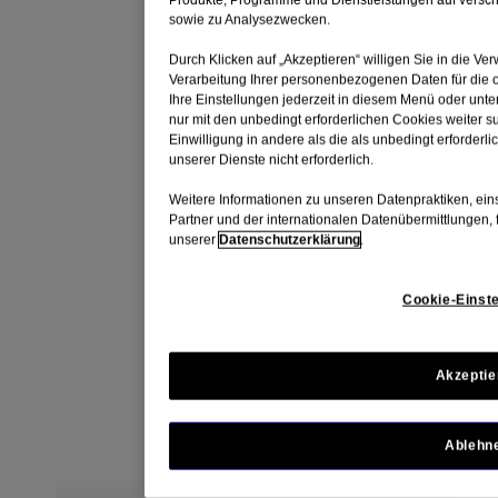
sowie zu Analysezwecken.
Durch Klicken auf „Akzeptieren“ willigen Sie in die Ve
Verarbeitung Ihrer personenbezogenen Daten für die
Orales Mikrobiom
Ihre Einstellungen jederzeit in diesem Menü oder unte
nur mit den unbedingt erforderlichen Cookies weiter su
Die Verwendung von LISTERINE® erhält deine Mundgesundheit,
Einwilligung in andere als die als unbedingt erforderl
indem es Bakterien bekämpft und hilft dein orales Mikrobiom
unserer Dienste nicht erforderlich.
wieder ins Gleichgewicht zu bringen.
Weitere Informationen zu unseren Datenpraktiken, ein
Partner und der internationalen Datenübermittlungen, 
unserer
Datenschutzerklärung
.
Cookie-Einst
Akzeptie
Ablehn