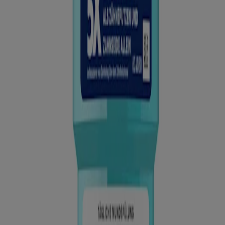
Karies
(Zahnfäule)
Zahnfleischentzündung
(Gingivitis)
Parodontose
(Parodontitis)
Hat sich aus dem Zahnbelag erstmal verkalkter Plaque entwickelt,
lässt sich die Verhärtung nicht mehr mit der Zahnbürste lösen. Mehr
über die Zahnsteinentfernung sowie die Vorbeugung von Zahnbelag
erfährst du unter
Zahnstein entfernen
.
Was tun gegen Zahnstein?
Um die Zahnsteinbildung zu reduzieren, empfehlen wir neben dem
gründlichen Zähneputzen und dem Einsatz von Zahnseide oder
Interdentalbürsten auch die regelmäßige Nutzung von
LISTERINE® TOTAL CARE ZAHNSTEIN-SCHUTZ
als
Mundspülung gegen Zahnsteinbildung. Es bietet wirksamen
Rundumschutz vor Zahnstein mit 6 in 1 Wirkung.
Nach dem Zähneputzen entfernt sie bis zu 99% der Zahnbelag
bildenden Bakterien und reinigt die Stellen, die mit der Zahnbürste
schwer zu erreichen sind. Die Zinkchlorid-Formel hemmt die
Neubildung von Zahnstein und hilft so, das natürliche Weiß der
Zähne zu erhalten.