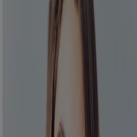
TOTAL CARE Intensiv
TOTAL CARE Zahnfleisch-Schutz Intensiv
TOTAL CARE Zahnstein-Schutz Intensiv
Advanced White Mild
Naturals Zahnfleisch-Schutz
LISTERINE® kaufen
Wissenswertes
Mundgeruch
Karies
Zahnverfärbungen
Zahnstein
Zahnfleischentzündung
Parodontose
Schmerzempfindlichkeit
Warum Mundspülungen sinnvoll sind
Mundspülung richtig anwenden
Tipps für bessere Mundhygiene
Kenvue Germany GmbH 2025
Diese Webseite wird veröffentlicht von der Kenvue Germany
GmbH, die die alleinige Verantwortung für deren Inhalt trägt. Die
Website dient Besuchern aus Deutschland.