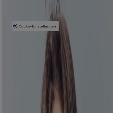
Rechtliches
Impressum
Datenschutzerklärung
Cookie-Richtlinie
Cookie-Einstellungen
Allg. Nutzungsbedingungen
Allgemeine Teilnahmebedingungen für Gewinnspiele
Produkte
COOL MINT Extra Mild Alkoholfrei
COOL MINT Mild Alkoholfrei
COOL MINT Intensiv Alkoholfrei
COOL MINT Intensiv
FRESH MINT Intensiv
Smart Kidz®
Clean & Fresh
Professional Frischer Atem+
Professional Zahnfleischschutz+
TOTAL CARE Extra Mild Alkoholfrei
TOTAL CARE Mild Alkoholfrei
TOTAL CARE Intensiv Alkoholfrei
TOTAL CARE Extra Mild