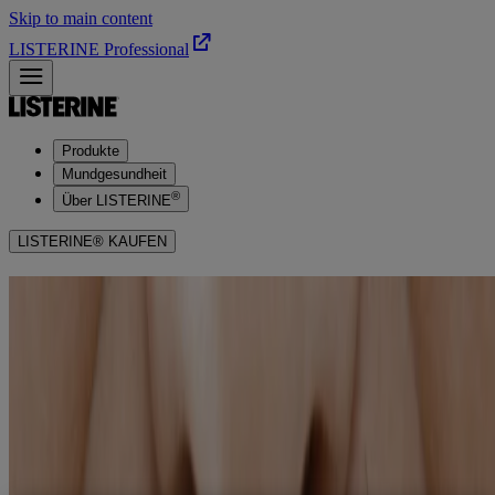
Skip to main content
LISTERINE Professional
Produkte
Mundgesundheit
®
Über LISTERINE
LISTERINE® KAUFEN
WAS IST ZAHNSTEIN? VOM
ZAHNBELAG (PLAQUE)
ZUM ZAHNSTEIN
Was ist Zahnstein?
Wie erkenne ich Zahnstein?​
Wie entsteht Zahnstein? Die Rolle von Zahnbelag (Plaque)