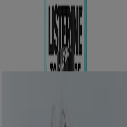
Weitere Produkte
®
LISTERINE
TOTAL CARE Zahnstein-Schutz
Intensiv
Swipe to Shop
®
LISTERINE
TOTAL CARE Zahnstein-Schutz
Intensiv
Zahnstein entfernen und vorbeugen
Mehr erfahren
Service & FAQ
Kontakt
FAQ Mundhygiene
Presse