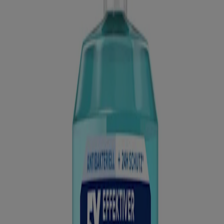
In der Mundhöhle finden sich zahlreiche Bakterien und
Mikroorganismen. Diese bilden die Mundflora, die unser
Immunsystem und unsere Verdauung unterstützt.
Unter ihnen befinden sich jedoch auch
schädliche Bakterien
, die
sich, wenn sie nicht entfernt werden und viele zuckerhaltige
Speisereste als Nahrungsquelle vorfinden, rasch vermehren.
Plaquebakterien (z.B. Streptokokken oder Laktobazillen) haben sich
darauf spezialisiert, auf der Zahnoberfläche zu wachsen.
Siedeln sie sich dort an, bilden sie
Zahnbelag
– fachsprachlich als
Plaque
bezeichnet. Mit der Zeit lagern sich Mineralien aus dem
Speichel im Zahnbelag ein und verhärten. Diese Mineralstoffe
bestehen hauptsächlich aus Kalziumphosphat, weshalb man auch
von verkalktem Zahnbelag oder einer Verkalkung der Plaque
spricht. Aus dem zuvor weichen Plaque wird nun harter Zahnstein,
der vom Zahnarzt professionell entfernt werden muss.
Anzeichen und Folgen von Zahnstein​
Im Plaque selbst und auf den rauen Oberflächen des Zahnsteins
finden Bakterien ideale Wachstumsbedingungen. Das kann folgende
Zahnfleisch- und Zahnerkrankungen begünstigen: