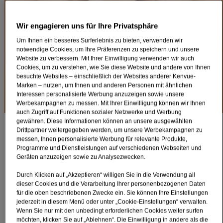
Anzeichen und Folgen von Zahnstein​
Was tun gegen Zahnstein?
Wir engagieren uns für Ihre Privatsphäre
Wenn der Zahnarzt die Zähne beim Kontrolltermin genau unter die
Lupe nimmt, lautet die Diagnose häufig: Zahnstein!
Doch wie
Um Ihnen ein besseres Surferlebnis zu bieten, verwenden wir
bildet sich eigentlich Zahnstein und was haben Zahnbelag und
notwendige Cookies, um Ihre Präferenzen zu speichern und unsere
Plaque damit zu tun?
Website zu verbessern. Mit Ihrer Einwilligung verwenden wir auch
Cookies, um zu verstehen, wie Sie diese Website und andere von Ihnen
Einfaches Vorbeugen von Zahnstein kann mit
LISTERINE®
besuchte Websites – einschließlich der Websites anderer Kenvue-
TOTAL CARE ZAHNSTEIN-SCHUTZ
gelingen. Durch die
Marken – nutzen, um Ihnen und anderen Personen mit ähnlichen
Zinkchlorid-Formel wird die Neubildung von Zahnstein wirksam
Interessen personalisierte Werbung anzuzeigen sowie unsere
gehemmt. Ihr
Rundumschutz vor Zahnstein mit 6 in 1 Wirkung.
Werbekampagnen zu messen. Mit Ihrer Einwilligung können wir Ihnen
auch Zugriff auf Funktionen sozialer Netzwerke und Werbung
Rundumschutz gegen Zahnsteinbildung
gewähren. Diese Informationen können an unsere ausgewählten
Drittpartner weitergegeben werden, um unsere Werbekampagnen zu
Jetzt entdecken
messen, Ihnen personalisierte Werbung für relevante Produkte,
Programme und Dienstleistungen auf verschiedenen Webseiten und
Was ist Zahnstein?
Geräten anzuzeigen sowie zu Analysezwecken.
Durch Klicken auf „Akzeptieren“ willigen Sie in die Verwendung all
Bei Zahnstein handelt es sich um
verhärteten Zahnbelag.
Die
dieser Cookies und die Verarbeitung Ihrer personenbezogenen Daten
Ablagerungen und
Verhärtungen entstehen durch die
für die oben beschriebenen Zwecke ein. Sie können Ihre Einstellungen
Mineralien aus dem Speichel.
Aus diesem Grund findet sich
jederzeit in diesem Menü oder unter „Cookie-Einstellungen“ verwalten.
Zahnstein in erster Linie in der Nähe von Speicheldrüsen, allen
Wenn Sie nur mit den unbedingt erforderlichen Cookies weiter surfen
voran an den Innenseiten der Schneidezähne im Unterkiefer. Auch
möchten, klicken Sie auf „Ablehnen“. Die Einwilligung in andere als die
an den ersten oberen Backenzähne ist häufig, aus Zahnbelag