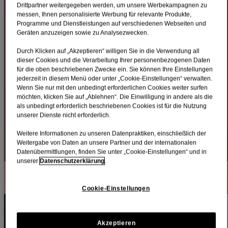
Drittpartner weitergegeben werden, um unsere Werbekampagnen zu
besteht hauptsächlich aus Hydroxylapatit, einem Mineral aus
messen, Ihnen personalisierte Werbung für relevante Produkte,
Kalzium- und Phosphationen. Er ist die härteste Substanz im
Programme und Dienstleistungen auf verschiedenen Webseiten und
menschlichen Körper und bietet die nötige Stärke zum Beißen und
Geräten anzuzeigen sowie zu Analysezwecken.
Kauen – und dennoch ist er angreifbar.
Es ist wichtig, einen starken Zahnschmelz zu haben, um die
Durch Klicken auf „Akzeptieren“ willigen Sie in die Verwendung all
inneren Schichten der Zähne zu schützen, da dort das
dieser Cookies und die Verarbeitung Ihrer personenbezogenen Daten
weichere Dentin enthalten ist, das die Blutgefäße und Nerven
für die oben beschriebenen Zwecke ein. Sie können Ihre Einstellungen
enthält. Wenn der Zahnschmelz Mineralien (Kalzium- und
jederzeit in diesem Menü oder unter „Cookie-Einstellungen“ verwalten.
Phosphat-Ionen) verliert, wird er weicher und Plaquebakterien
Wenn Sie nur mit den unbedingt erforderlichen Cookies weiter surfen
können in die inneren Schichten der Zähne gelangen und
möchten, klicken Sie auf „Ablehnen“. Die Einwilligung in andere als die
möglicherweise Karies verursachen. Außerdem können die
als unbedingt erforderlich beschriebenen Cookies ist für die Nutzung
Zähne empfindlicher auf Hitze, Kälte und Süße reagieren.
unserer Dienste nicht erforderlich.
WAS PASSIERT NACHTS IN DEINEM MUND?
Weitere Informationen zu unseren Datenpraktiken, einschließlich der
Mehr erfahren
Weitergabe von Daten an unsere Partner und der internationalen
Datenübermittlungen, finden Sie unter „Cookie-Einstellungen“ und in
unserer
Datenschutzerklärung
.
WELCHE AUFGABE HABEN FLUORIDE?
Mehr erfahren
Cookie-Einstellungen
WARUM IST ES WICHTIG DIE STELLEN ZU REINIGEN,
DIE DIE ZAHNBÜRSTE NICHT ERREICHEN KANN?
Mehr erfahren
Akzeptieren