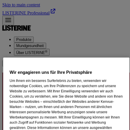
Skip to main content
LISTERINE Professional
Produkte
Mundgesundheit
®
Über LISTERINE
LISTERINE® KAUFEN
Wir engagieren uns für Ihre Privatsphäre
WARUM SIND MINERALIEN
Um Ihnen ein besseres Surferlebnis zu bieten, verwenden wir
WICHTIG, DAMIT DEINE
notwendige Cookies, um Ihre Präferenzen zu speichern und unsere
Website zu verbessern. Mit Ihrer Einwilligung verwenden wir auch
ZÄHNE STARK BLEIBEN?
Cookies, um zu verstehen, wie Sie diese Website und andere von Ihnen
besuchte Websites – einschließlich der Websites anderer Kenvue-
Marken – nutzen, um Ihnen und anderen Personen mit ähnlichen
Interessen personalisierte Werbung anzuzeigen sowie unsere
Werbekampagnen zu messen. Mit Ihrer Einwilligung können wir Ihnen
auch Zugriff auf Funktionen sozialer Netzwerke und Werbung
gewähren. Diese Informationen können an unsere ausgewählten
Der Zahnschmelz ist die äußerste Schicht der Zahnkrone und