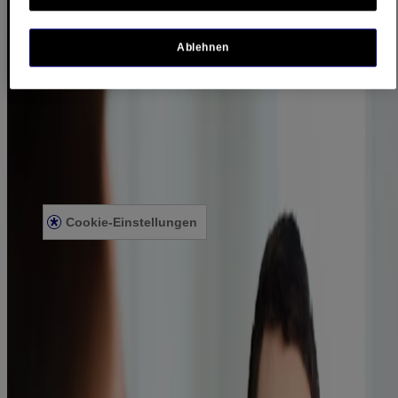
Service & FAQ
Ablehnen
Kontakt
FAQ Mundhygiene
Presse
Rechtliches
Impressum
Datenschutzerklärung
Cookie-Richtlinie
Cookie-Einstellungen
Allg. Nutzungsbedingungen
Allgemeine Teilnahmebedingungen für Gewinnspiele
Produkte
COOL MINT Extra Mild Alkoholfrei
COOL MINT Mild Alkoholfrei
COOL MINT Intensiv Alkoholfrei
COOL MINT Intensiv
FRESH MINT Intensiv