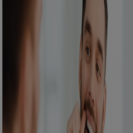
Smart Kidz®
Clean & Fresh
Professional Frischer Atem+
Professional Zahnfleischschutz+
TOTAL CARE Extra Mild Alkoholfrei
TOTAL CARE Mild Alkoholfrei
TOTAL CARE Intensiv Alkoholfrei
TOTAL CARE Extra Mild
TOTAL CARE Intensiv
TOTAL CARE Zahnfleisch-Schutz Intensiv
TOTAL CARE Zahnstein-Schutz Intensiv
Advanced White Mild
Naturals Zahnfleisch-Schutz
LISTERINE® kaufen
Wissenswertes
Mundgeruch
Karies
Zahnverfärbungen
Zahnstein
Zahnfleischentzündung
Parodontose
Schmerzempfindlichkeit
Warum Mundspülungen sinnvoll sind