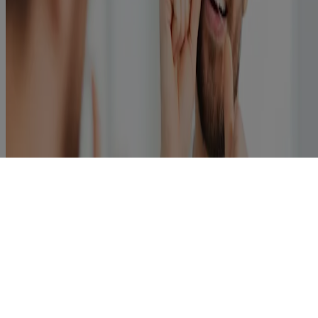
Mundspülung richtig anwenden
Tipps für bessere Mundhygiene
Kenvue Germany GmbH 2025
Diese Webseite wird veröffentlicht von der Kenvue Germany
GmbH, die die alleinige Verantwortung für deren Inhalt trägt. Die
Website dient Besuchern aus Deutschland.
Letzte Aktualisierung: 13 May 2025